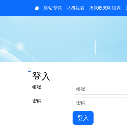
:::
網站導覽
財務報表
捐款收支明細表
:::
登入
帳號
密碼
登入