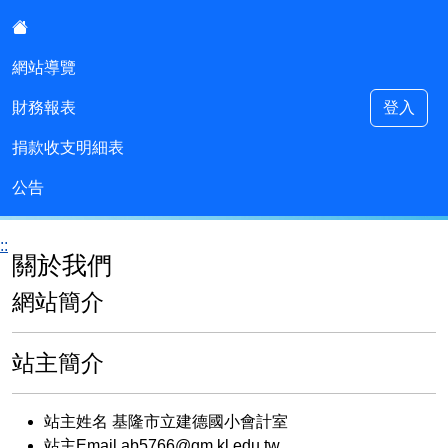
:::
網站導覽
財務報表
登入
建德國小會計室
捐款收支明細表
公告
::
關於我們
網站簡介
站主簡介
站主姓名 基隆市立建德國小會計室
站主Email ab5766@gm.kl.edu.tw