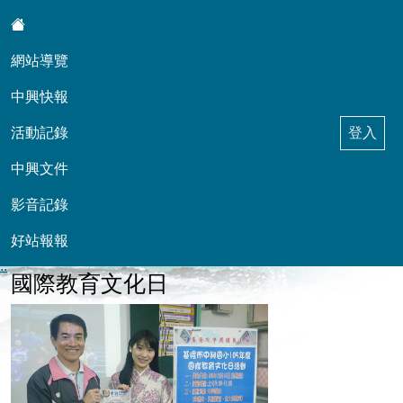
:::
網站導覽
中興快報
活動記錄
登入
中興文件
基隆市中興國小本土語網站
影音記錄
好站報報
::
國際教育文化日