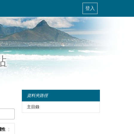
登入
站
資料夾路徑
主目錄
屬性