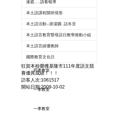
連霸.....請看報導
本土語課程開班情形
會議室
本土語活動--搓湯圓..話冬至
二孝教室
本土語言教育暨母語日教學推動小組
本土語言績優教師
三孝教室
國際教育文化日
狂賀本校榮獲基隆市111年度語文競
四孝教室
賽優異成績！！！
訪客人次:1061517
開站日期:2009-10-02
一孝教室
一孝教室