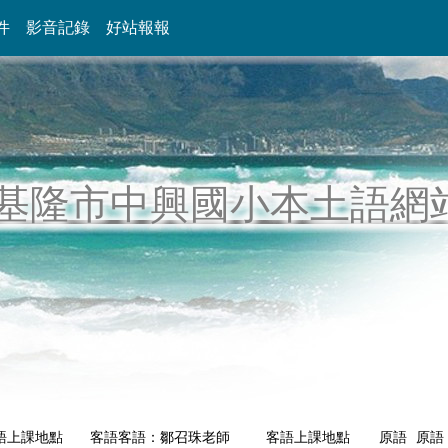
件
影音記錄
好站報報
基隆市中興國小本土語網
語上課地點
客語
客語：鄒召珠老師
客語上課地點
原語
原語