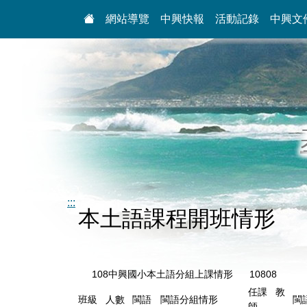
:::
網站導覽
中興快報
活動記錄
中興文
:::
本土語課程開班情形
108中興國小本土語分組上課情形 10808
任課 教
班級
人數
閩語
閩語分組情形
閩
師