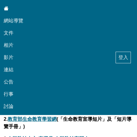
:::
網站導覽
文件
相片
影片
登入
武崙國小輔導組
連結
公告
::
行事
生命教育及學生自傷憂鬱防治
討論
1.
生命教育相關文件
2.
教育部生命教育學習網
(「生命教育宣導短片」及「短片導
覽手冊」)