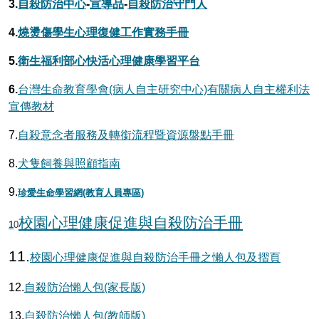
3.
自殺防治中心
-
宣導品
-
自殺防治守門人
4.
燒燙傷學生心理復健工作實務手冊
5.
衛生福利部心快活心理健康學習平台
6.
台灣生命教育學會(病人自主研究中心)有關病人自主權利法
宣傳教材
7.
自殺意念者服務及轉銜流程暨資源盤點手冊
8.
犬隻飼養與照顧指南
9.
珍愛生命學習網(教育人員專區)
校園心理健康促進與自殺防治手冊
1
0
11.
校園心理健康促進與自殺防治手冊之懶人包及摺頁
12.
自殺防治懶人包(家長版)
13.
自殺防治懶人包(教師版)