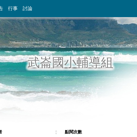
告
行事
討論
武崙國小輔導組
者
點閱次數