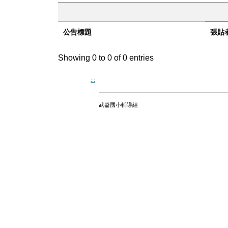
公告標題
張貼
Showing 0 to 0 of 0 entries
:::
武崙國小輔導組