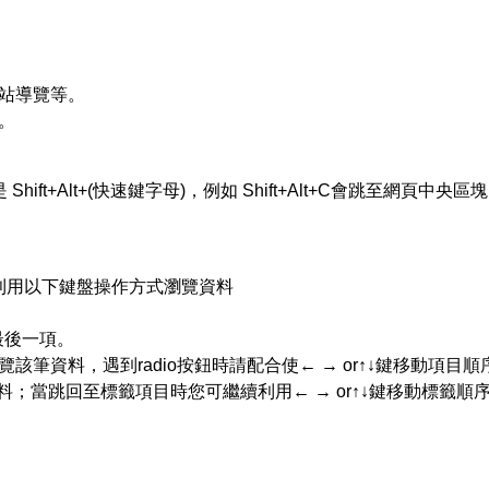
網站導覽等。
。
ift+Alt+(快速鍵字母)，例如 Shift+Alt+C會跳至網頁中央區
利用以下鍵盤操作方式瀏覽資料
者最後一項。
覽該筆資料，遇到radio按鈕時請配合使← → or↑↓鍵移動項目順
跳至上一筆資料；當跳回至標籤項目時您可繼續利用← → or↑↓鍵移動標籤順