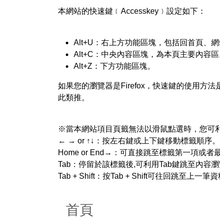
本網站的快速鍵﹝Accesskey﹞設定如下：
Alt+U：右上方功能區塊，包括回首頁、
Alt+C：中央內容區塊，為本頁主要內容區
Alt+Z：下方功能區塊。
如果您的瀏覽器是Firefox，快速鍵的使用方法是 Sh
此類推。
※當本網站項目頁籤無法以滑鼠點選時，您可
← → or ↑↓：按左右鍵或上下鍵移動標籤順序。
Home or End→：可直接跳至標籤第一項或
Tab：停留於該標籤後,可利用Tab鍵跳至內容瀏
Tab + Shift：按Tab + Shift可往回
首頁