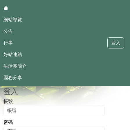
:::
網站導覽
公告
行事
登入
好站連結
基隆市國教輔導團-國小生活課程
學習領域小組
生活團簡介
團務分享
::
登入
帳號
密碼