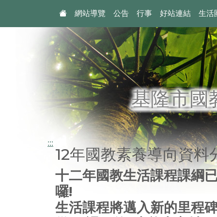
:::
網站導覽
公告
行事
好站連結
生活
基隆市國
:::
12年國教素養導向資料
十二年國教生活課程課綱
囉!
生活課程將邁入新的里程