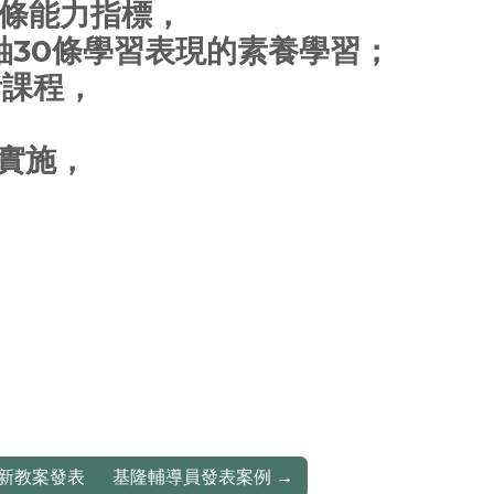
7條能力指標，
軸30條學習表現的素養學習；
活課程，
式實施，
！
新教案發表
基隆輔導員發表案例
→