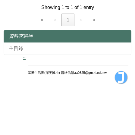
Showing 1 to 1 of 1 entry
«
‹
1
›
»
資料夾路徑
主目錄
:::
基隆生活團(深美國小) 聯絡信箱aa0325@gm.kl.edu.tw