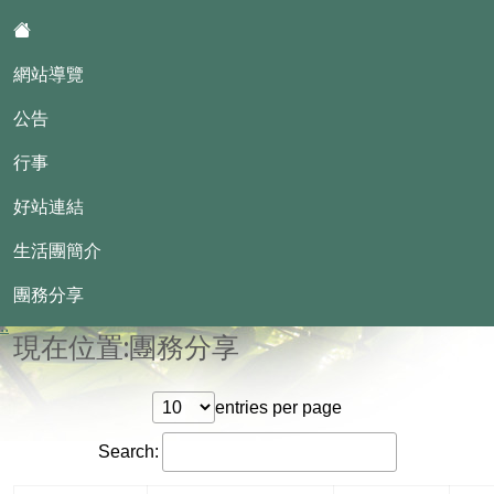
:::
網站導覽
公告
行事
好站連結
基隆市國教輔導團-國小生活課程
學習領域小組
生活團簡介
團務分享
::
現在位置:團務分享
entries per page
Search: