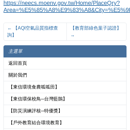
https://neecs.moenv.gov.tw/Home/PlaceQry?
Area=%E5%85%A8%E9%83%A8&City=%E5%
←
【AQI空氣品質指標查
【教育部綠色葉子認證】
詢】
→
主選單
返回首頁
關於我們
【東信環境食農呱呱田】
【東信環保校鳥─台灣藍鵲】
【防災演練評核─特優獎】
【戶外教育結合環境教育】