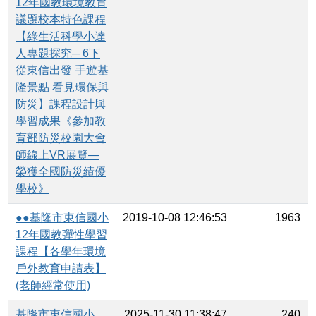
12年國教環境教育
議題校本特色課程
【綠生活科學小達
人專題探究─ 6下
從東信出發 手遊基
隆景點 看見環保與
防災】課程設計與
學習成果《參加教
育部防災校園大會
師線上VR展覽—
榮獲全國防災績優
學校》
●●基隆市東信國小
2019-10-08 12:46:53
1963
12年國教彈性學習
課程【各學年環境
戶外教育申請表】
(老師經常使用)
基隆市東信國小
2025-11-30 11:38:47
240