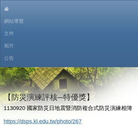
:::
網站導覽
文件
相片
公告
東信樂園環境教育學習網
【防災演練評核─特優獎】
1130920 國家防災日地震暨消防複合式防災演練相簿
https://dsps.kl.edu.tw/photo/267