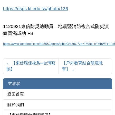
https://dsps.kl.edu.tw/photo/136
1120921東信防災總動員—地震暨消防複合式防災演
練圓滿成功 FB
https://www.facebook.com/ab6652/posts/pfbid0Sr3nQ7zqz1M3ctLcFMbWZY
←
【東信環保校鳥─台灣藍
【戶外教育結合環境教
鵲】
育】
→
主選單
返回首頁
關於我們