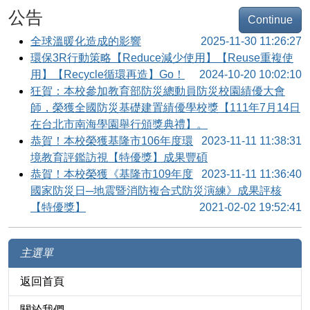
公告
Continue
全球溫暖化造成的影響
2025-11-30 11:26:27
環保3R行動策略【Reduce減少使用】【Reuse重複使
用】【Recycle循環再造】Go！
2024-10-20 10:02:10
狂賀：本校參加教育部防災總動員防災校園績優大會
師，榮獲全國防災基礎建置績優學校獎【111年7月14日
在台北市南海學園舉行頒獎典禮】。
恭賀！本校榮獲基隆市106年度環
2023-11-11 11:38:31
境教育評鑑訪視【特優獎】成果豐碩
恭賀！本校榮獲《基隆市109年度
2023-11-11 11:36:40
國家防災日─地震暨消防複合式防災演練》成果評核
【特優獎】
2021-02-02 19:52:41
主選單
返回首頁
關於我們