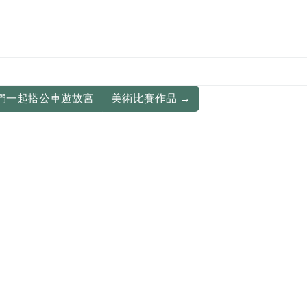
18我們一起搭公車遊故宮
美術比賽作品
→