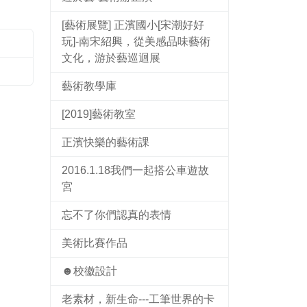
[藝術展覽] 正濱國小[宋潮好好
玩]-南宋紹興，從美感品味藝術
文化，游於藝巡迴展
藝術教學庫
[2019]藝術教室
正濱快樂的藝術課
2016.1.18我們一起搭公車遊故
宮
忘不了你們認真的表情
美術比賽作品
☻校徽設計
老素材，新生命---工筆世界的卡