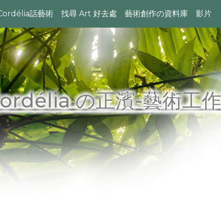
Cordélia話藝術
找尋 Art 好去處
藝術創作の資料庫
影片
Cordélia の正濱-藝術工