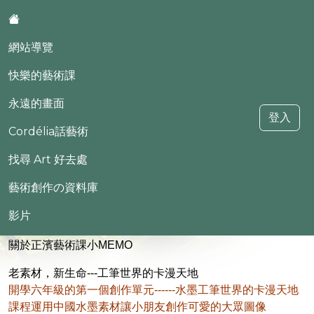
:::
網站導覽
快樂的藝術課
永遠的畫面
登入
Cordélia話藝術
Cordélia の正濱-藝術工作室
找尋 Art 好去處
藝術創作の資料庫
::
影片
藝術教學庫
關於正濱藝術課小MEMO
老素材，新生命---工筆世界的卡漫天地
開學六年級的第一個創作單元------水墨工筆世界的卡漫天地
課程運用中國水墨素材讓小朋友創作可愛的大眾圖像