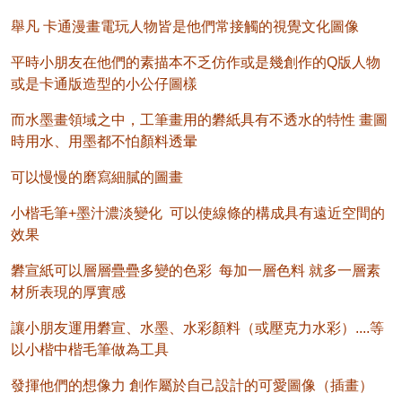
舉凡 卡通漫畫電玩人物皆是他們常接觸的視覺文化圖像
平時小朋友在他們的素描本不乏仿作或是幾創作的Q版人物
或是卡通版造型的小公仔圖樣
而水墨畫領域之中，工筆畫用的礬紙具有不透水的特性 畫圖
時用水、用墨都不怕顏料透暈
可以慢慢的磨寫細膩的圖畫
小楷毛筆+墨汁濃淡變化 可以使線條的構成具有遠近空間的
效果
礬宣紙可以層層疊疊多變的色彩 每加一層色料 就多一層素
材所表現的厚實感
讓小朋友運用礬宣、水墨、水彩顏料（或壓克力水彩）....等
以小楷中楷毛筆做為工具
發揮他們的想像力 創作屬於自己設計的可愛圖像（插畫）