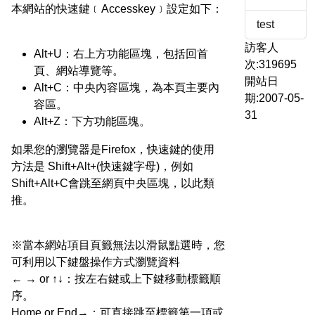
本網站的快速鍵﹝Accesskey﹞設定如下：
test
訪客人
Alt+U：右上方功能區塊，包括回首
次:319695
頁、網站導覽等。
開站日
Alt+C：中央內容區塊，為本頁主要內
期:2007-05-
容區。
31
Alt+Z：下方功能區塊。
如果您的瀏覽器是Firefox，快速鍵的使用
方法是 Shift+Alt+(快速鍵字母)，例如
Shift+Alt+C會跳至網頁中央區塊，以此類
推。
※當本網站項目頁籤無法以滑鼠點選時，您
可利用以下鍵盤操作方式瀏覽資料
← → or ↑↓：按左右鍵或上下鍵移動標籤順
序。
Home or End→：可直接跳至標籤第一項或