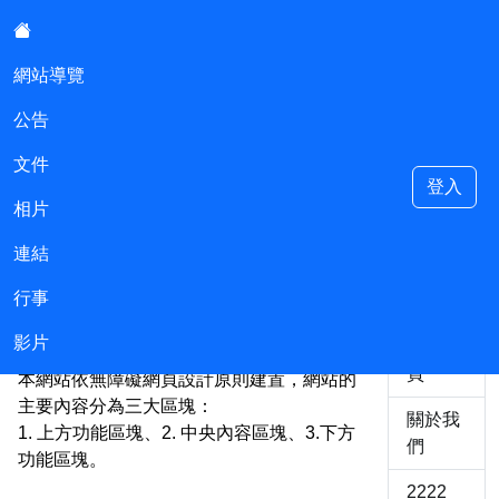
:::
網站導覽
公告
Jweb小站
文件
登入
相片
連結
::
行事
主選單
網站導覽
影片
返回首
頁
本網站依無障礙網頁設計原則建置，網站的
主要內容分為三大區塊：
關於我
1. 上方功能區塊、2. 中央內容區塊、3.下方
們
功能區塊。
2222