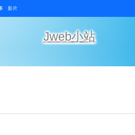
事
影片
Jweb小站