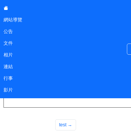
:::
網站導覽
公告
Jweb小站
文件
相片
連結
::
2222
行事
影片
test
→