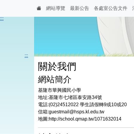
網站導覽
最新公告
各處室公告文件
:::
:::
關於我們
網站簡介
基隆市華興國民小學
地址:基隆市七堵區泰安路34號
電話:(02)24512022 學生請假轉9或10或20
信箱:guestmail@hsps.kl.edu.tw
地圖:http://school.qmap.tw/1071632014