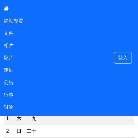
:::
網站導覽
文件
尚仁國小會計室
相片
影片
登入
連結
::
現在位置:行事
公告
民國115年 農曆歲次丙午年 【馬】
行事
日期
活動、記事及聯絡事項
討論
1
六
十九
2
日
二十