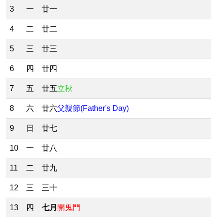
3
一
廿一
4
二
廿二
5
三
廿三
6
四
廿四
7
五
廿五
立秋
8
六
廿六
父親節(Father's Day)
9
日
廿七
10
一
廿八
11
二
廿九
12
三
三十
13
四
七月
開鬼門