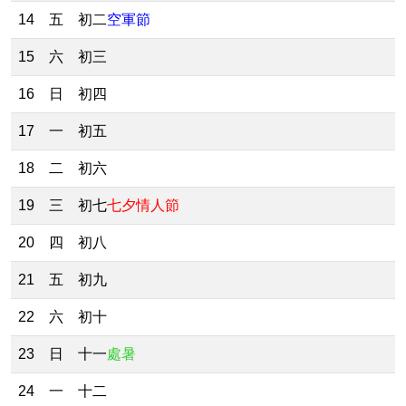
14
五
初二
空軍節
15
六
初三
16
日
初四
17
一
初五
18
二
初六
19
三
初七
七夕情人節
20
四
初八
21
五
初九
22
六
初十
23
日
十一
處暑
24
一
十二