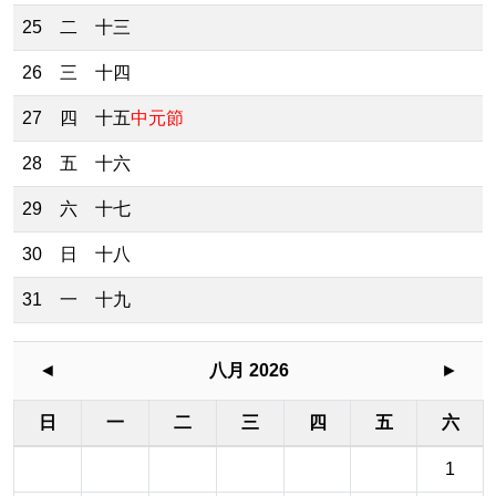
25
二
十三
26
三
十四
27
四
十五
中元節
28
五
十六
29
六
十七
30
日
十八
31
一
十九
◄
八月 2026
►
日
一
二
三
四
五
六
1