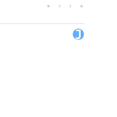
«
‹
›
»