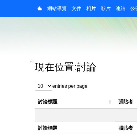
:::
網站導覽
文件
相片
影片
連結
公
:::
現在位置:討論
entries per page
討論標題
張貼者
討論標題
張貼者