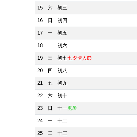
15
六
初三
16
日
初四
17
一
初五
18
二
初六
19
三
初七
七夕情人節
20
四
初八
21
五
初九
22
六
初十
23
日
十一
處暑
24
一
十二
25
二
十三