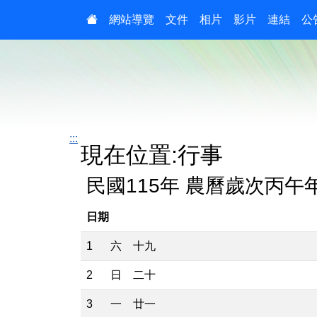
:::
網站導覽
文件
相片
影片
連結
公
:::
現在位置:行事
民國115年 農曆歲次丙午
日期
1
六
十九
2
日
二十
3
一
廿一