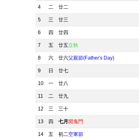
4
二
廿二
5
三
廿三
6
四
廿四
7
五
廿五
立秋
8
六
廿六
父親節(Father's Day)
9
日
廿七
10
一
廿八
11
二
廿九
12
三
三十
13
四
七月
開鬼門
14
五
初二
空軍節