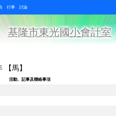
告
行事
討論
基隆市東光國小會計室
年 【馬】
活動、記事及聯絡事項