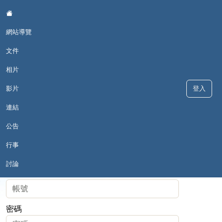
:::
網站導覽
文件
相片
影片
登入
戀戀故鄉情--和平國小母語日
連結
公告
行事
::
登入
討論
帳號
密碼