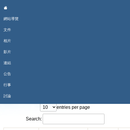
:::
網站導覽
文件
相片
影片
戀戀故鄉情--和平國小母語日
連結
公告
行事
::
現在位置:文件
討論
entries per page
Search: