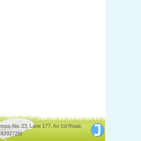
No. 23, Lane 177, An 1st Road,
24292728)