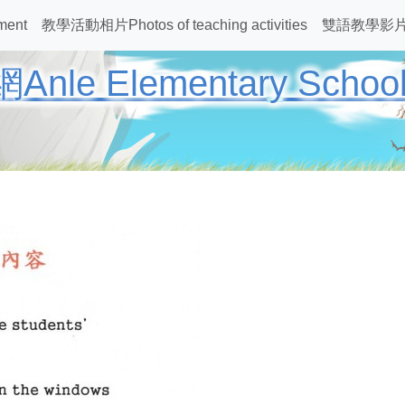
ment
教學活動相片Photos of teaching activities
雙語教學影
Elementary School Bil