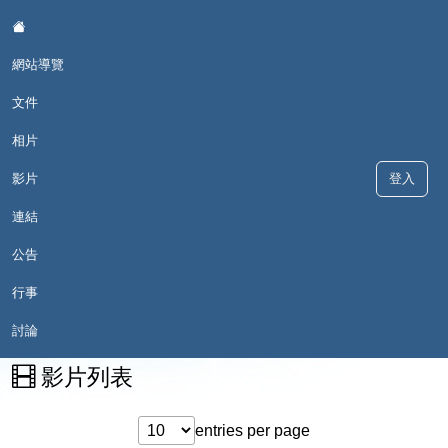
:::
網站導覽
文件
相片
影片
登入
德和母語日
連結
公告
行事
::
現在位置:影片
討論
影片列表
entries per page