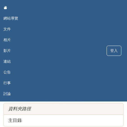
:::
網站導覽
文件
相片
影片
登入
德和母語日
連結
公告
行事
::
現在位置:文件
討論
資料夾路徑
主目錄