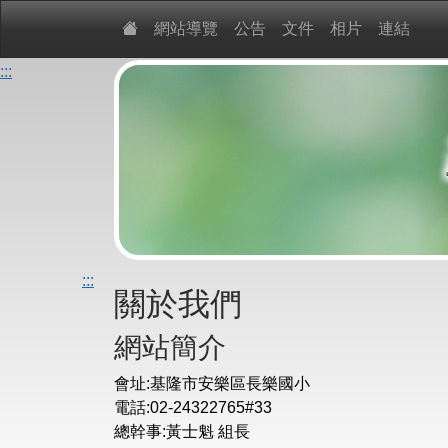
網站導覽
公告
文件
相片
連結
:::
:::
關於我們
網站簡介
會址:基隆市安樂區長樂國小
電話:02-24322765#33
總幹事:黃士魁 組長