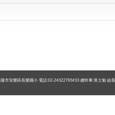
隆市安樂區長樂國小 電話:02-24322765#33 總幹事:黃士魁 組