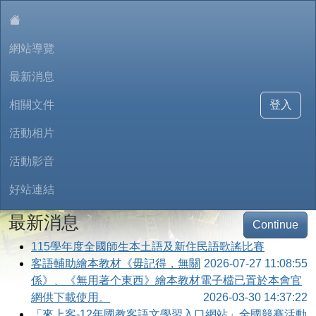
:::
網站導覽
最新消息
相關文件
登入
活動相片
八堵國小母語日網站
活動影音
好站連結
最新消息
Continue
115學年度全國師生本土語及新住民語歌謠比賽
客語輔助繪本教材《毋記得，無關
2026-07-27 11:08:55
係》、《無用著个東西》繪本教材電子檔已置於本會官
網供下載使用。
2026-03-30 14:37:22
「來上客-12年國教客語文學習入口網站」全國競賽活動