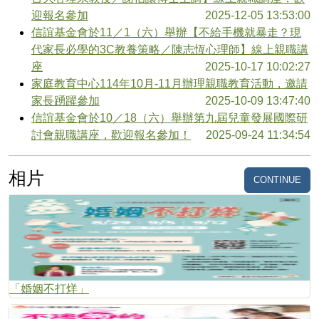
迎報名參加
2025-12-05 13:53:00
信誼基金會於11／1（六）舉辦【不給手機就暴走？現
代家長必學的3C教養策略／陳志恆心理師】線上親職講
座
2025-10-17 10:02:27
家庭教育中心114年10月-11月辦理親職教育活動，邀請
家長踴躍參加
2025-10-09 13:47:40
信誼基金會於10／18（六）舉辦第九屆兒童發展國際研
討會親職講座，歡迎報名參加！
2025-09-24 11:34:54
相片
CONTINUE
「婚姻不打烊」