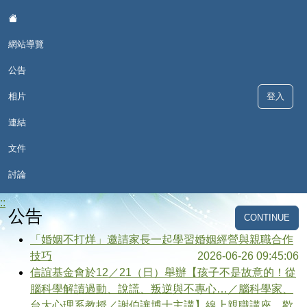
:::
網站導覽
公告
相片
登入
連結
華興國小家庭教育專區
文件
討論
::
公告
CONTINUE
「婚姻不打烊」邀請家長一起學習婚姻經營與親職合作
技巧
2026-06-26 09:45:06
信誼基金會於12／21（日）舉辦【孩子不是故意的！從
腦科學解讀過動、說謊、叛逆與不專心…／腦科學家、
台大心理系教授／謝伯讓博士主講】線上親職講座，歡