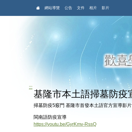
:::
網站導覽
公告
文件
相片
影片
歡喜
:::
基隆市本土語掃墓防疫
掃墓防疫5竅門 基隆市首發本土語官方宣導影
閩南語防疫宣導
https://youtu.be/GyrKmv-RssQ