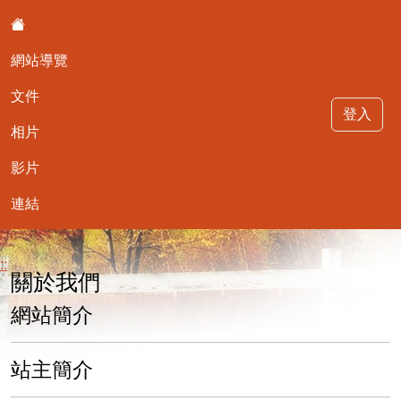
:::
網站導覽
文件
登入
相片
影片
最可愛的403
連結
::
關於我們
網站簡介
站主簡介