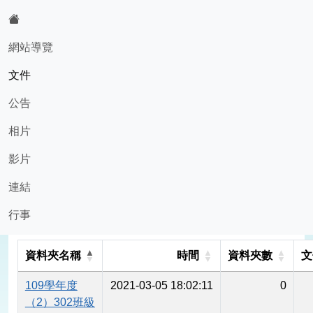
:::
網站導覽
文件
603班級網頁
公告
相片
現在位置:文件
影片
連結
entries per page
行事
Search:
資料夾名稱
時間
資料夾數
文
109學年度
2021-03-05 18:02:11
0
（2）302班級