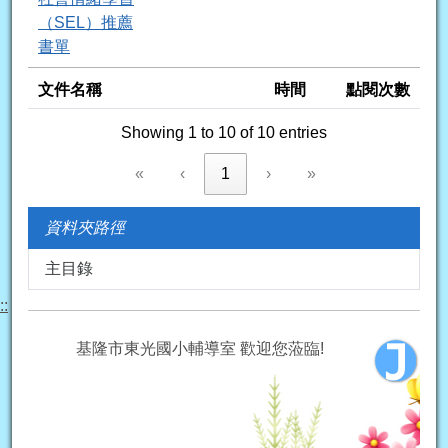
（SEL）推薦
書單
文件名稱
時間
點閱次數
Showing 1 to 10 of 10 entries
«
‹
1
›
»
資料夾路徑
主目錄
::
基隆市東光國小輔導室 歡迎您蒞臨!