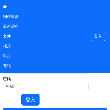
:::
網站導覽
最新消息
基隆市安樂區安樂國民小學附設幼
兒園
文件
登入
相片
::
登入
影片
帳號
連結
密碼
登入