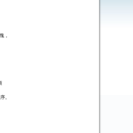
區塊，
順
順序。