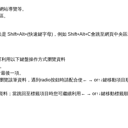
、網站導覽等。
容區。
hift+Alt+(快速鍵字母)，例如 Shift+Alt+C會跳至網頁中央
可利用以下鍵盤操作方式瀏覽資料
序。
或者最後一項。
瀏覽該筆資料，遇到radio按鈕時請配合使← → or↑↓鍵移動項目
回跳至上一筆資料；當跳回至標籤項目時您可繼續利用← → or↑↓鍵移動標籤