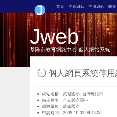
首頁
主題網站
停用網站
關於
Jweb
基隆市教育網路中心-個人網站系統
個人網頁系統停用
網站名稱：武崙國小--台灣母語日
站主姓名：市立武崙國小
學校單位：武崙國小
申請時間：2009-10-02 09:44:06