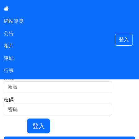
:::
網站導覽
公告
中和主計
登入
相片
連結
::
登入
行事
帳號
密碼
登入