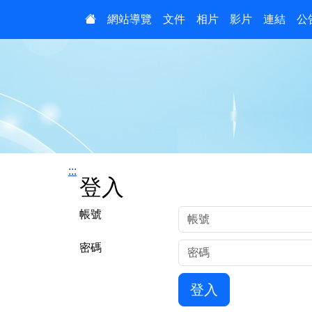
:::
網站導覽
文件
相片
影片
連結
公
:::
登入
帳號
密碼
登入