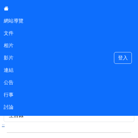
:::
網站導覽
文件
成功國中會計室
相片
影片
登入
連結
::
現在位置:連結
公告
行事
資料夾路徑
討論
主目錄
:::