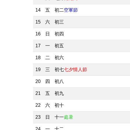
14
五
初二
空軍節
15
六
初三
16
日
初四
17
一
初五
18
二
初六
19
三
初七
七夕情人節
20
四
初八
21
五
初九
22
六
初十
23
日
十一
處暑
24
一
十二