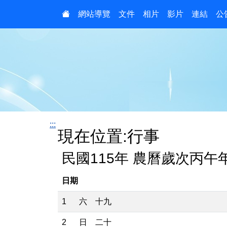
:::
網站導覽
文件
相片
影片
連結
公
:::
現在位置:行事
民國115年 農曆歲次丙午
日期
1
六
十九
2
日
二十