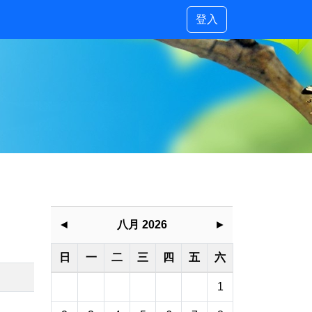
登入
◄
八月 2026
►
日
一
二
三
四
五
六
1