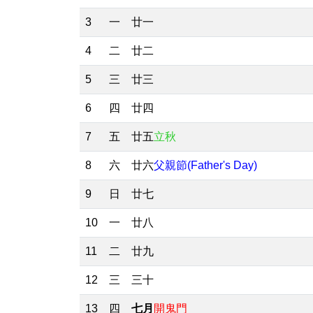
3
一
廿一
4
二
廿二
5
三
廿三
6
四
廿四
7
五
廿五
立秋
8
六
廿六
父親節(Father's Day)
9
日
廿七
10
一
廿八
11
二
廿九
12
三
三十
13
四
七月
開鬼門