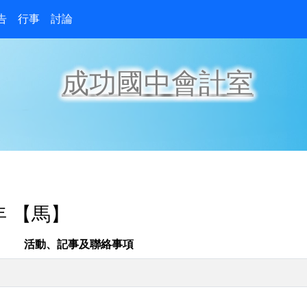
告
行事
討論
成功國中會計室
年 【馬】
活動、記事及聯絡事項