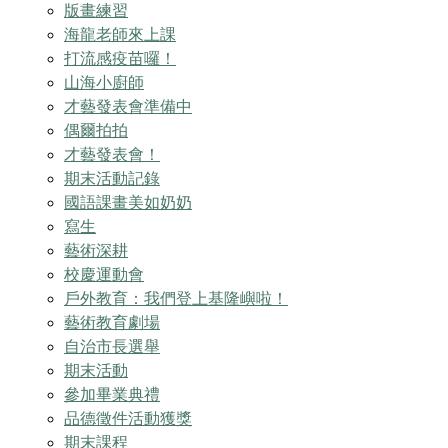
版畫練習
海龍老師來上課
打流感疫苗囉！
山海小廚師
才藝發表會準備中
偶爾拍拍
才藝發表會！
期末活動記錄
國語課畫美如奶奶
寫生
藝術深耕
校慶運動會
戶外教育：我們登上基隆嶼啦！
藝術教育劇場
自治市長選舉
期末活動
參加畢業典禮
品德徵件活動獲獎
期末課程