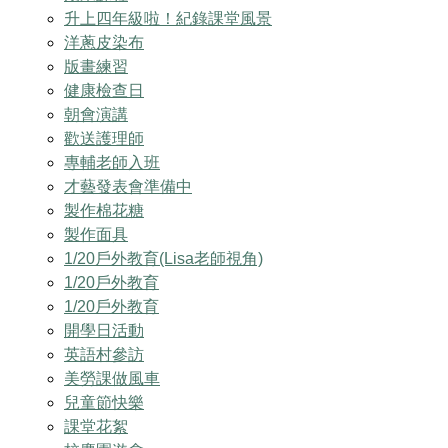
升上四年級啦！紀錄課堂風景
洋蔥皮染布
版畫練習
健康檢查日
朝會演講
歡送護理師
專輔老師入班
才藝發表會準備中
製作棉花糖
製作面具
1/20戶外教育(Lisa老師視角)
1/20戶外教育
1/20戶外教育
開學日活動
英語村參訪
美勞課做風車
兒童節快樂
課堂花絮