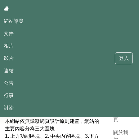
:::
網站導覽
文件
相片
影片
登入
堵南國小114學年度四年甲班
連結
公告
::
行事
主選單
網站導覽
討論
返回首
頁
本網站依無障礙網頁設計原則建置，網站的
主要內容分為三大區塊：
關於我
1. 上方功能區塊、2. 中央內容區塊、3.下方