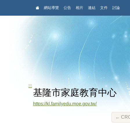
:::
網站導覽
公告
相片
連結
文件
討論
:::
基隆市家庭教育中心
https://kl.familyedu.moe.gov.tw/
←
CR