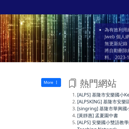
為有效利用
Jweb 
無更新紀錄
將自動刪除
料。
2023-1
熱門網站
More
[ALPS] 基隆市安樂國小Keelun
[ALPSKING] 基隆
[singring] 基隆市華興國
[黃靜惠] 孟夏園中書
[ALPS] 安樂國小雙語教學網Anl