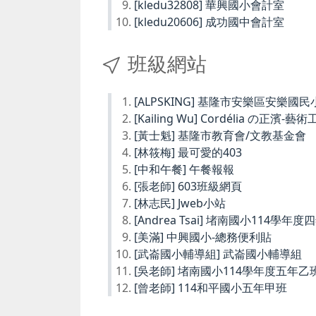
[kledu32808] 華興國小會計室
[kledu20606] 成功國中會計室
班級網站
[ALPSKING] 基隆市安樂區安樂
[Kailing Wu] Cordélia の正濱-藝
[黃士魁] 基隆市教育會/文教基金會
[林筱梅] 最可愛的403
[中和午餐] 午餐報報
[張老師] 603班級網頁
[林志民] Jweb小站
[Andrea Tsai] 堵南國小114學年
[美滿] 中興國小-總務便利貼
[武崙國小輔導組] 武崙國小輔導組
[吳老師] 堵南國小114學年度五年乙
[曾老師] 114和平國小五年甲班