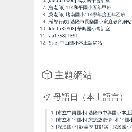
[kledu20606] 成功國中會計室
[曾老師] 114和平國小五年甲班
[吳老師] 堵南國小114學年度五年乙班
[輔導行政] 基隆市長樂國小家庭教育網站
[kledu32808] 華興國小會計室
[aa1758] TEST
[Sue] 中山國小本土語網站
主題網站
母語日（本土語言）
[市立中興國小] 基隆市中興國小本
[市立和平國小] 戀戀故鄉情--和平國
[深澳國小] 歡喜學 甘願講 - 深澳國