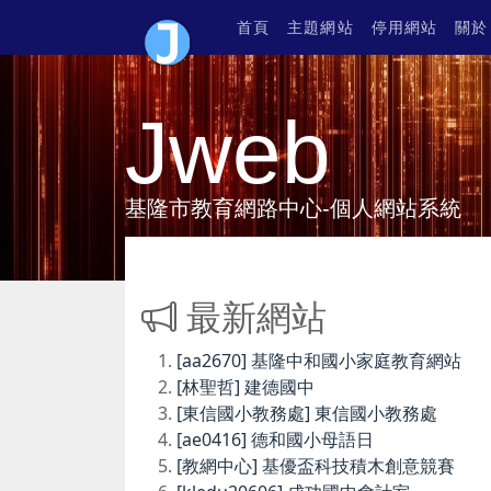
首頁
主題網站
停用網站
關於
Jweb
基隆市教育網路中心-個人網站系統
最新網站
[aa2670] 基隆中和國小家庭教育網站
[林聖哲] 建德國中
[東信國小教務處] 東信國小教務處
[ae0416] 德和國小母語日
[教網中心] 基優盃科技積木創意競賽