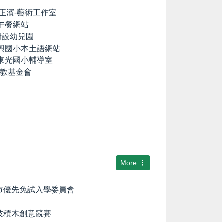
lia の正濱-藝術工作室
養午餐網站
國小附設幼兒園
中興國小本土語網站
市東光國小輔導室
文教基金會
More
隆市優先免試入學委員會
科技積木創意競賽