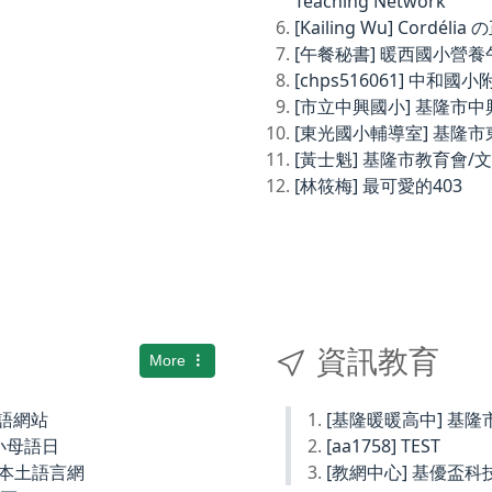
Teaching Network
[Kailing Wu] Cordé
[午餐秘書] 暖西國小營
[chps516061] 中和
[市立中興國小] 基隆市
[東光國小輔導室] 基隆
[黃士魁] 基隆市教育會/
[林筱梅] 最可愛的403
資訊教育
More
土語網站
[基隆暖暖高中] 基
小母語日
[aa1758] TEST
小本土語言網
[教網中心] 基優盃