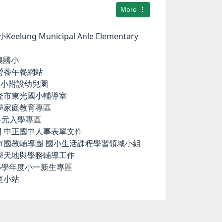
More
elung Municipal Anle Elementary
華興國小
小營養午餐網站
中和國小附設幼兒園
基隆市東光國小輔導室
小學家庭教育專區
國中多元入學專區
ence] 中正國中人事表單文件
隆市國教輔導團-國小生活課程學習領域小組
科學天地與學務輔導工作
15學年度小一新生專區
庭小站