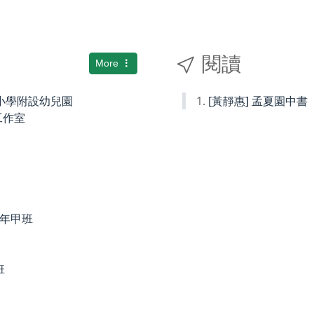
閱讀
More
國民小學附設幼兒園
[黃靜惠] 孟夏園中書
術工作室
度四年甲班
班