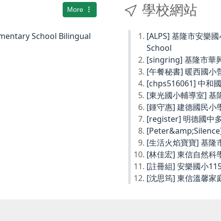
學校網站
More
ary School Bilingual
[ALPS] 基隆市安樂國小Ke
School
[singring] 基隆市
[午餐秘書] 暖西國
[chps516061] 
[東光國小輔導室] 
[鍾守惠] 建德國民
[register] 明德
[Peter&amp;Sil
[生活火焰寶寶] 基
[林佳宏] 東信自然
[註冊組] 安樂國小1
[沈思筠] 東信溫馨家