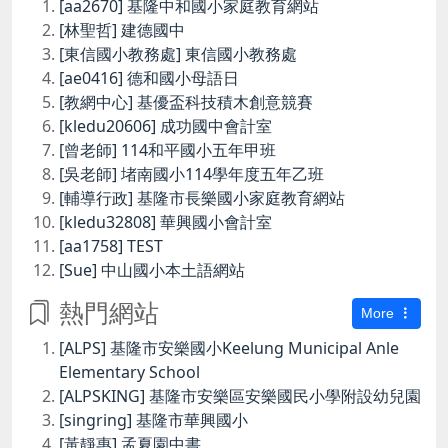
[aa2670] 基隆中和國小家庭教育網站
[林聖哲] 建德國中
[東信國小教務處] 東信國小教務處
[ae0416] 德和國小母語日
[教網中心] 基優盃科技積木創意競賽
[kledu20606] 成功國中會計室
[曾老師] 114和平國小五年甲班
[吳老師] 堵南國小114學年度五年乙班
[輔導行政] 基隆市長樂國小家庭教育網站
[kledu32808] 華興國小會計室
[aa1758] TEST
[Sue] 中山國小本土語網站
熱門網站
More
[ALPS] 基隆市安樂國小Keelung Municipal Anle
Elementary School
[ALPSKING] 基隆市安樂區安樂國民小學附設幼兒園
[singring] 基隆市華興國小
[黃靜惠] 孟夏園中書