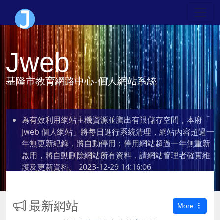
Jweb
基隆市教育網路中心-個人網站系統
為有效利用網站主機資源並騰出有限儲存空間，本府「
Jweb 個人網站」將每日進行系統清理，網站內容超過一
年無更新紀錄，將自動停用；停用網站超過一年無重新
啟用，將自動刪除網站所有資料，請網站管理者確實維
護及更新資料。
2023-12-29 14:16:06
最新網站
More