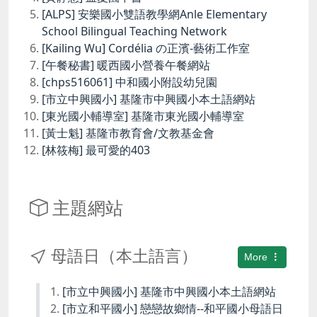
[ALPS] 安樂國小雙語教學網Anle Elementary
School Bilingual Teaching Network
[Kailing Wu] Cordélia の正濱-藝術工作室
[午餐秘書] 暖西國小營養午餐網站
[chps516061] 中和國小附設幼兒園
[市立中興國小] 基隆市中興國小本土語網站
[東光國小輔導室] 基隆市東光國小輔導室
[黃士魁] 基隆市教育會/文教基金會
[林筱梅] 最可愛的403
主題網站
母語日（本土語言）
More
[市立中興國小] 基隆市中興國小本土語網站
[市立和平國小] 戀戀故鄉情--和平國小母語日