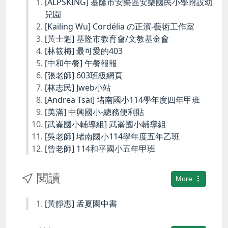
[ALPSKING] 基隆市安樂區安樂國民小學附設幼
兒園
[Kailing Wu] Cordélia の正濱-藝術工作室
[黃士魁] 基隆市教育會/文教基金會
[林筱梅] 最可愛的403
[中和午餐] 午餐報報
[張老師] 603班級網頁
[林志民] Jweb小站
[Andrea Tsai] 堵南國小114學年度四年甲班
[美滿] 中興國小-總務便利貼
[武崙國小輔導組] 武崙國小輔導組
[吳老師] 堵南國小114學年度五年乙班
[曾老師] 114和平國小五年甲班
閱讀
More
[黃靜惠] 孟夏園中書