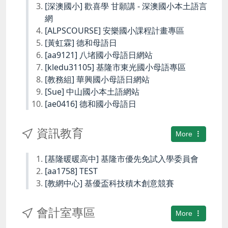
[深澳國小] 歡喜學 甘願講 - 深澳國小本土語言
網
[ALPSCOURSE] 安樂國小課程計畫專區
[黃虹霖] 德和母語日
[aa9121] 八堵國小母語日網站
[kledu31105] 基隆市東光國小母語專區
[教務組] 華興國小母語日網站
[Sue] 中山國小本土語網站
[ae0416] 德和國小母語日
資訊教育
More
[基隆暖暖高中] 基隆市優先免試入學委員會
[aa1758] TEST
[教網中心] 基優盃科技積木創意競賽
會計室專區
More