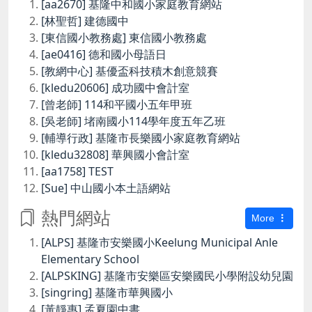
[aa2670] 基隆中和國小家庭教育網站
[林聖哲] 建德國中
[東信國小教務處] 東信國小教務處
[ae0416] 德和國小母語日
[教網中心] 基優盃科技積木創意競賽
[kledu20606] 成功國中會計室
[曾老師] 114和平國小五年甲班
[吳老師] 堵南國小114學年度五年乙班
[輔導行政] 基隆市長樂國小家庭教育網站
[kledu32808] 華興國小會計室
[aa1758] TEST
[Sue] 中山國小本土語網站
熱門網站
More
[ALPS] 基隆市安樂國小Keelung Municipal Anle
Elementary School
[ALPSKING] 基隆市安樂區安樂國民小學附設幼兒園
[singring] 基隆市華興國小
[黃靜惠] 孟夏園中書