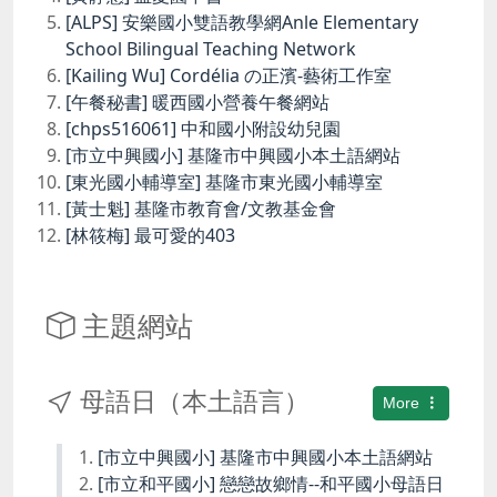
[ALPS] 安樂國小雙語教學網Anle Elementary
School Bilingual Teaching Network
[Kailing Wu] Cordélia の正濱-藝術工作室
[午餐秘書] 暖西國小營養午餐網站
[chps516061] 中和國小附設幼兒園
[市立中興國小] 基隆市中興國小本土語網站
[東光國小輔導室] 基隆市東光國小輔導室
[黃士魁] 基隆市教育會/文教基金會
[林筱梅] 最可愛的403
主題網站
母語日（本土語言）
More
[市立中興國小] 基隆市中興國小本土語網站
[市立和平國小] 戀戀故鄉情--和平國小母語日