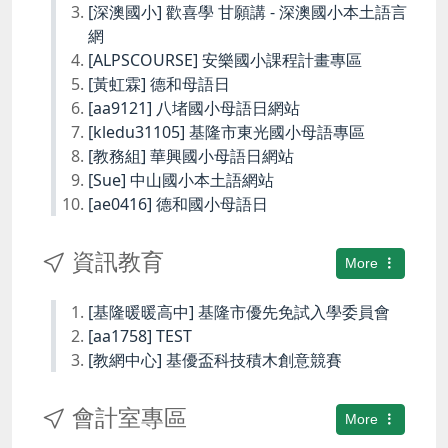
[深澳國小] 歡喜學 甘願講 - 深澳國小本土語言
網
[ALPSCOURSE] 安樂國小課程計畫專區
[黃虹霖] 德和母語日
[aa9121] 八堵國小母語日網站
[kledu31105] 基隆市東光國小母語專區
[教務組] 華興國小母語日網站
[Sue] 中山國小本土語網站
[ae0416] 德和國小母語日
資訊教育
More
[基隆暖暖高中] 基隆市優先免試入學委員會
[aa1758] TEST
[教網中心] 基優盃科技積木創意競賽
會計室專區
More