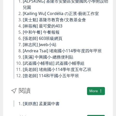
[ALPSKING] 基隆市安樂區安樂國民小學附設幼
兒園
[Kailing Wu] Cordélia の正濱-藝術工作室
[黃士魁] 基隆市教育會/文教基金會
[林筱梅] 最可愛的403
[中和午餐] 午餐報報
[張老師] 603班級網頁
[林志民] Jweb小站
[Andrea Tsai] 堵南國小114學年度四年甲班
[美滿] 中興國小-總務便利貼
[武崙國小輔導組] 武崙國小輔導組
[吳老師] 堵南國小114學年度五年乙班
[曾老師] 114和平國小五年甲班
閱讀
More
[黃靜惠] 孟夏園中書