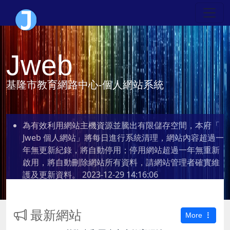
Jweb
基隆市教育網路中心-個人網站系統
為有效利用網站主機資源並騰出有限儲存空間，本府「
Jweb 個人網站」將每日進行系統清理，網站內容超過一
年無更新紀錄，將自動停用；停用網站超過一年無重新
啟用，將自動刪除網站所有資料，請網站管理者確實維
護及更新資料。
2023-12-29 14:16:06
最新網站
More