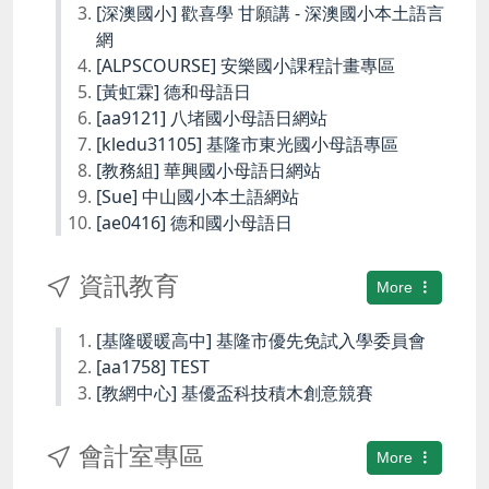
[深澳國小] 歡喜學 甘願講 - 深澳國小本土語言
網
[ALPSCOURSE] 安樂國小課程計畫專區
[黃虹霖] 德和母語日
[aa9121] 八堵國小母語日網站
[kledu31105] 基隆市東光國小母語專區
[教務組] 華興國小母語日網站
[Sue] 中山國小本土語網站
[ae0416] 德和國小母語日
資訊教育
More
[基隆暖暖高中] 基隆市優先免試入學委員會
[aa1758] TEST
[教網中心] 基優盃科技積木創意競賽
會計室專區
More