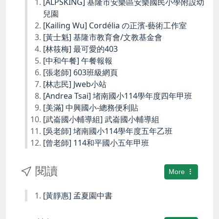
[ALPSKING] 基隆市安樂區安樂國民小學附設幼
兒園
[Kailing Wu] Cordélia の正濱-藝術工作室
[黃士魁] 基隆市教育會/文教基金會
[林筱梅] 最可愛的403
[中和午餐] 午餐報報
[張老師] 603班級網頁
[林志民] Jweb小站
[Andrea Tsai] 堵南國小114學年度四年甲班
[美滿] 中興國小-總務便利貼
[武崙國小輔導組] 武崙國小輔導組
[吳老師] 堵南國小114學年度五年乙班
[曾老師] 114和平國小五年甲班
閱讀
More
[黃靜惠] 孟夏園中書