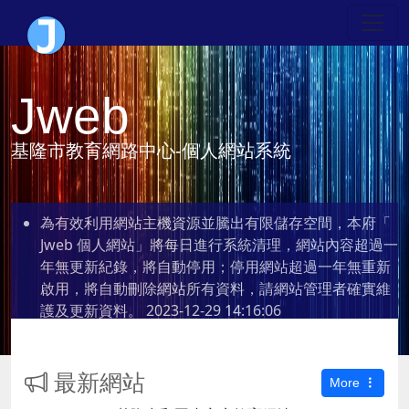
Jweb
基隆市教育網路中心-個人網站系統
為有效利用網站主機資源並騰出有限儲存空間，本府「
Jweb 個人網站」將每日進行系統清理，網站內容超過一
年無更新紀錄，將自動停用；停用網站超過一年無重新
啟用，將自動刪除網站所有資料，請網站管理者確實維
護及更新資料。
2023-12-29 14:16:06
最新網站
More