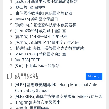
[aa2670] 基隆中和國小家庭教育網站
[林聖哲] 建德國中
[東信國小教務處] 東信國小教務處
[ae0416] 德和國小母語日
[教網中心] 基優盃科技積木創意競賽
[kledu20606] 成功國中會計室
[曾老師] 114和平國小五年甲班
[吳老師] 堵南國小114學年度五年乙班
[輔導行政] 基隆市長樂國小家庭教育網站
[kledu32808] 華興國小會計室
[aa1758] TEST
[Sue] 中山國小本土語網站
熱門網站
More
[ALPS] 基隆市安樂國小Keelung Municipal Anle
Elementary School
[ALPSKING] 基隆市安樂區安樂國民小學附設幼兒園
[singring] 基隆市華興國小
[黃靜惠] 孟夏園中書