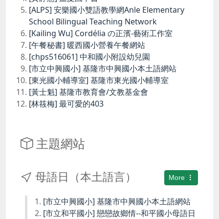
[ALPS] 安樂國小雙語教學網Anle Elementary
School Bilingual Teaching Network
[Kailing Wu] Cordélia の正濱-藝術工作室
[午餐秘書] 暖西國小營養午餐網站
[chps516061] 中和國小附設幼兒園
[市立中興國小] 基隆市中興國小本土語網站
[東光國小輔導室] 基隆市東光國小輔導室
[黃士魁] 基隆市教育會/文教基金會
[林筱梅] 最可愛的403
主題網站
母語日（本土語言）
More
[市立中興國小] 基隆市中興國小本土語網站
[市立和平國小] 戀戀故鄉情--和平國小母語日