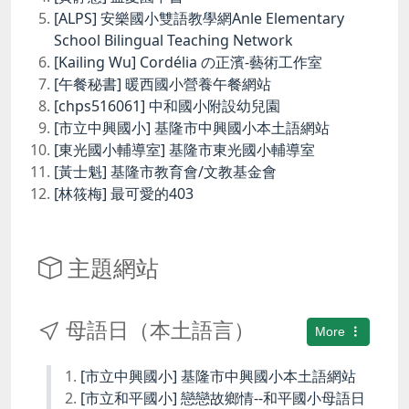
[ALPS] 安樂國小雙語教學網Anle Elementary
School Bilingual Teaching Network
[Kailing Wu] Cordélia の正濱-藝術工作室
[午餐秘書] 暖西國小營養午餐網站
[chps516061] 中和國小附設幼兒園
[市立中興國小] 基隆市中興國小本土語網站
[東光國小輔導室] 基隆市東光國小輔導室
[黃士魁] 基隆市教育會/文教基金會
[林筱梅] 最可愛的403
主題網站
母語日（本土語言）
More
[市立中興國小] 基隆市中興國小本土語網站
[市立和平國小] 戀戀故鄉情--和平國小母語日