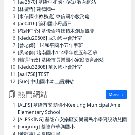
[aa2670] 基隆中和國小家庭教育網站
[林聖哲] 建德國中
[東信國小教務處] 東信國小教務處
[ae0416] 德和國小母語日
[教網中心] 基優盃科技積木創意競賽
[kledu20606] 成功國中會計室
[曾老師] 114和平國小五年甲班
[吳老師] 堵南國小114學年度五年乙班
[輔導行政] 基隆市長樂國小家庭教育網站
[kledu32808] 華興國小會計室
[aa1758] TEST
[Sue] 中山國小本土語網站
熱門網站
More
[ALPS] 基隆市安樂國小Keelung Municipal Anle
Elementary School
[ALPSKING] 基隆市安樂區安樂國民小學附設幼兒園
[singring] 基隆市華興國小
[黃靜惠] 孟夏園中書