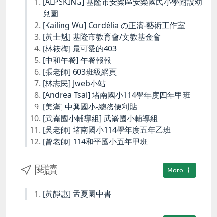
[ALPSKING] 基隆市安樂區安樂國民小學附設幼
兒園
[Kailing Wu] Cordélia の正濱-藝術工作室
[黃士魁] 基隆市教育會/文教基金會
[林筱梅] 最可愛的403
[中和午餐] 午餐報報
[張老師] 603班級網頁
[林志民] Jweb小站
[Andrea Tsai] 堵南國小114學年度四年甲班
[美滿] 中興國小-總務便利貼
[武崙國小輔導組] 武崙國小輔導組
[吳老師] 堵南國小114學年度五年乙班
[曾老師] 114和平國小五年甲班
閱讀
More
[黃靜惠] 孟夏園中書