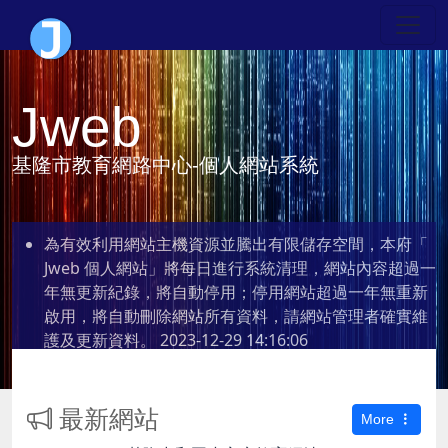
Jweb
基隆市教育網路中心-個人網站系統
為有效利用網站主機資源並騰出有限儲存空間，本府「
Jweb 個人網站」將每日進行系統清理，網站內容超過一
年無更新紀錄，將自動停用；停用網站超過一年無重新
啟用，將自動刪除網站所有資料，請網站管理者確實維
護及更新資料。
2023-12-29 14:16:06
最新網站
More