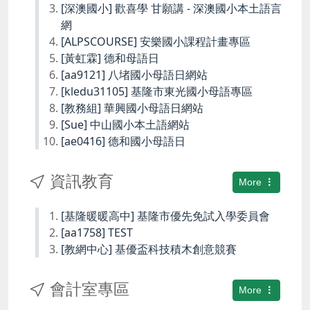
[深澳國小] 歡喜學 甘願講 - 深澳國小本土語言
網
[ALPSCOURSE] 安樂國小課程計畫專區
[黃虹霖] 德和母語日
[aa9121] 八堵國小母語日網站
[kledu31105] 基隆市東光國小母語專區
[教務組] 華興國小母語日網站
[Sue] 中山國小本土語網站
[ae0416] 德和國小母語日
資訊教育
More
[基隆暖暖高中] 基隆市優先免試入學委員會
[aa1758] TEST
[教網中心] 基優盃科技積木創意競賽
會計室專區
More